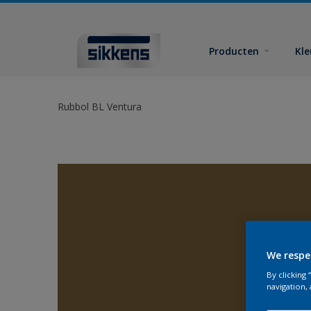
Producten
Kl
Rubbol BL Ventura
We respe
By clicking
navigation, 