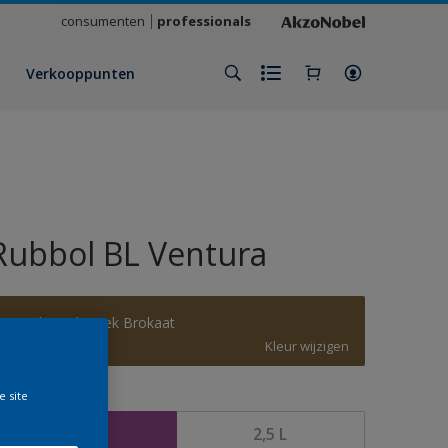
consumenten
professionals
Verkooppunten
Rubbol BL Ventura
Modern Klassiek Brokaat
Kleur wijzigen
e site
rootte
1 L
2,5 L