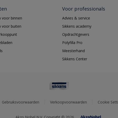
ten
Voor professionals
 voor binnen
Advies & service
 voor buiten
Sikkens academy
erkooppunt
Opdrachtgevers
ebladen
Polyfilla Pro
ds
Meesterhand
Sikkens Center
Gebruiksvoorwaarden
Verkoopvoorwaarden
Cookie Sett
Akzo Nobel N.V. Copyright © 2026