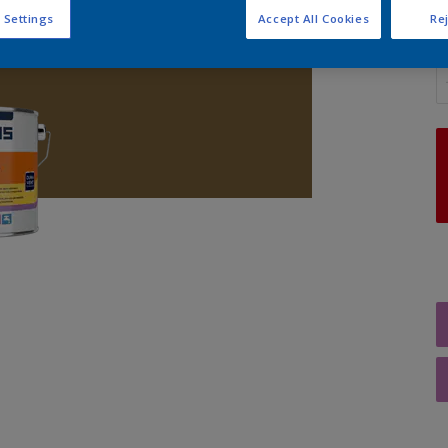
 Settings
Accept All Cookies
Rej
A