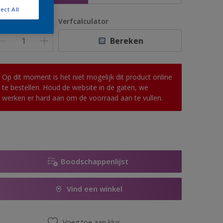
ect All
antal
Verfcalculator
Bereken
Op dit moment is het niet mogelijk dit product online
te bestellen. Houd de website in de gaten, we
werken er hard aan om de voorraad aan te vullen.
Boodschappenlijst
Vind een winkel
Voeg toe aan klus