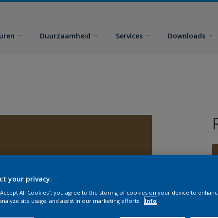
euren
Duurzaamheid
Services
Downloads
ct your privacy.
 “Accept All Cookies”, you agree to the storing of cookies on your device to enhanc
G
analyze site usage, and assist in our marketing efforts.
Info