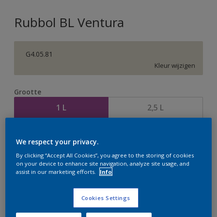
Rubbol BL Ventura
G4.05.81
Kleur wijzigen
Grootte
1 L
2,5 L
Aantal
Verfcalculator
We respect your privacy.
Bereken
By clicking “Accept All Cookies”, you agree to the storing of cookies
on your device to enhance site navigation, analyze site usage, and
assist in our marketing efforts.
Info
Op dit moment is het niet mogelijk dit product online
Cookies Settings
te bestellen. Houd de website in de gaten, we werken
er hard aan om de voorraad aan te vullen.