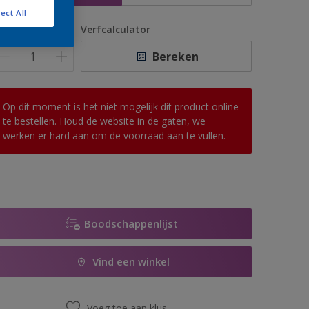
ect All
antal
Verfcalculator
Bereken
Op dit moment is het niet mogelijk dit product online
te bestellen. Houd de website in de gaten, we
werken er hard aan om de voorraad aan te vullen.
Boodschappenlijst
Vind een winkel
Voeg toe aan klus