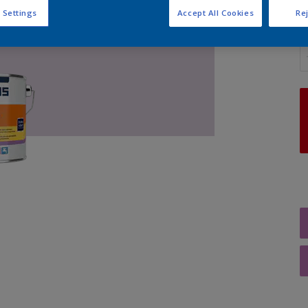
 Settings
Accept All Cookies
Rej
A