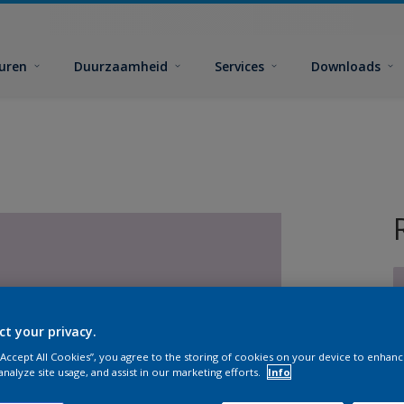
euren
Duurzaamheid
Services
Downloads
ct your privacy.
 “Accept All Cookies”, you agree to the storing of cookies on your device to enhanc
G
analyze site usage, and assist in our marketing efforts.
Info