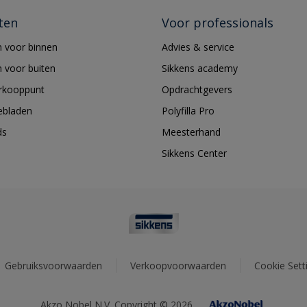
ten
Voor professionals
 voor binnen
Advies & service
 voor buiten
Sikkens academy
erkooppunt
Opdrachtgevers
ebladen
Polyfilla Pro
ds
Meesterhand
Sikkens Center
Gebruiksvoorwaarden
Verkoopvoorwaarden
Cookie Sett
Akzo Nobel N.V. Copyright © 2026