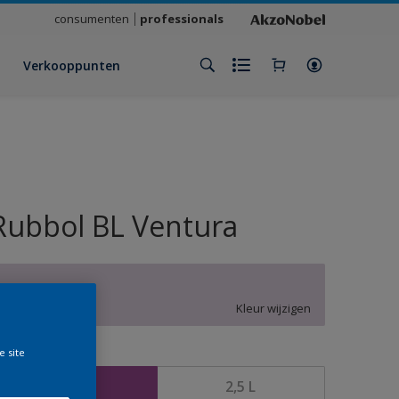
consumenten
professionals
Verkooppunten
Rubbol BL Ventura
X0.05.79
Kleur wijzigen
e site
rootte
1 L
2,5 L