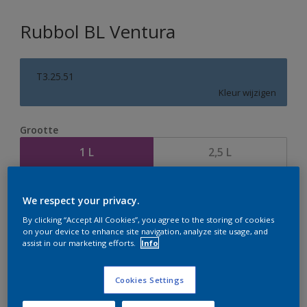
Rubbol BL Ventura
T3.25.51
Kleur wijzigen
Grootte
1 L
2,5 L
Aantal
Verfcalculator
We respect your privacy.
Bereken
By clicking “Accept All Cookies”, you agree to the storing of cookies
on your device to enhance site navigation, analyze site usage, and
assist in our marketing efforts.
Info
Op dit moment is het niet mogelijk dit product online
Cookies Settings
te bestellen. Houd de website in de gaten, we werken
er hard aan om de voorraad aan te vullen.