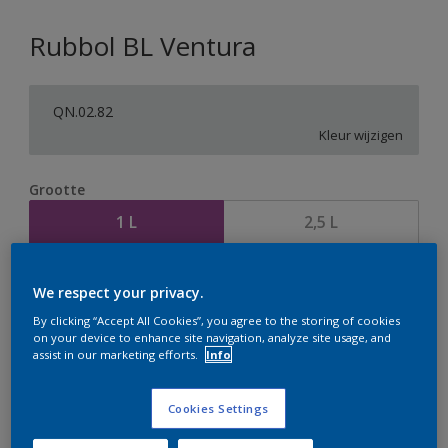
Rubbol BL Ventura
QN.02.82
Kleur wijzigen
Grootte
1 L
2,5 L
Aantal
Verfcalculator
We respect your privacy.
Bereken
By clicking “Accept All Cookies”, you agree to the storing of cookies
on your device to enhance site navigation, analyze site usage, and
assist in our marketing efforts.
Info
Op dit moment is het niet mogelijk dit product online
Cookies Settings
te bestellen. Houd de website in de gaten, we werken
er hard aan om de voorraad aan te vullen.