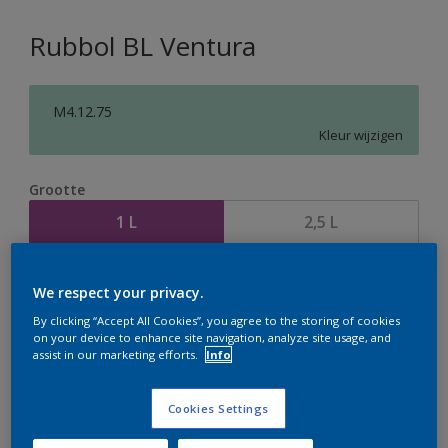
Rubbol BL Ventura
M4.12.75
Kleur wijzigen
Grootte
1 L
2,5 L
Aantal
Verfcalculator
We respect your privacy.
Bereken
By clicking “Accept All Cookies”, you agree to the storing of cookies
on your device to enhance site navigation, analyze site usage, and
assist in our marketing efforts.
Info
Op dit moment is het niet mogelijk dit product online
Cookies Settings
te bestellen. Houd de website in de gaten, we werken
er hard aan om de voorraad aan te vullen.