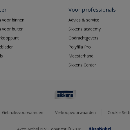
ten
Voor professionals
 voor binnen
Advies & service
 voor buiten
Sikkens academy
erkooppunt
Opdrachtgevers
ebladen
Polyfilla Pro
ds
Meesterhand
Sikkens Center
Gebruiksvoorwaarden
Verkoopvoorwaarden
Cookie Sett
Akzo Nobel N.V. Copyright © 2026