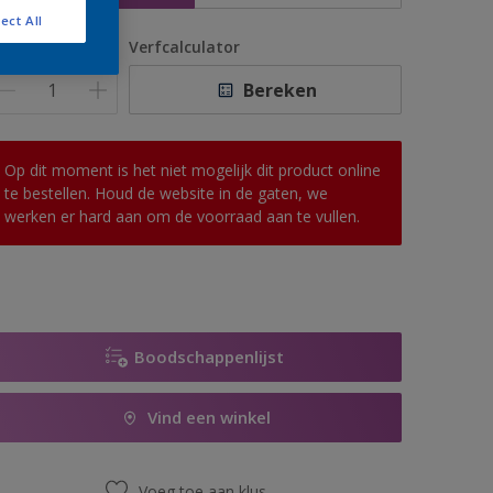
ect All
antal
Verfcalculator
Bereken
Op dit moment is het niet mogelijk dit product online
te bestellen. Houd de website in de gaten, we
werken er hard aan om de voorraad aan te vullen.
Boodschappenlijst
Vind een winkel
Voeg toe aan klus