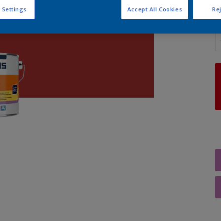
 Settings
Accept All Cookies
Rej
A