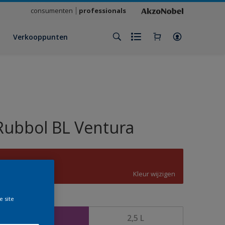
consumenten
professionals
Verkooppunten
Rubbol BL Ventura
C2.59.33
Kleur wijzigen
e site
rootte
1 L
2,5 L