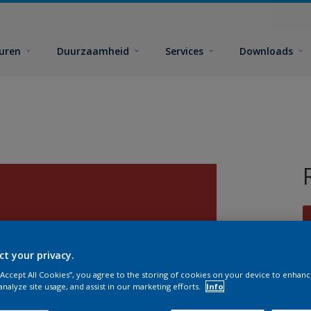
euren
Duurzaamheid
Services
Downloads
ct your privacy.
 “Accept All Cookies”, you agree to the storing of cookies on your device to enhanc
G
analyze site usage, and assist in our marketing efforts.
Info