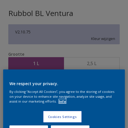
Rubbol BL Ventura
V2.10.75
Kleur wijzigen
Grootte
1 L
2,5 L
Aantal
Verfcalculator
We respect your privacy.
Bereken
By clicking “Accept All Cookies”, you agree to the storing of cookies
on your device to enhance site navigation, analyze site usage, and
assist in our marketing efforts.
Info
Op dit moment is het niet mogelijk dit product online
Cookies Settings
te bestellen. Houd de website in de gaten, we werken
er hard aan om de voorraad aan te vullen.