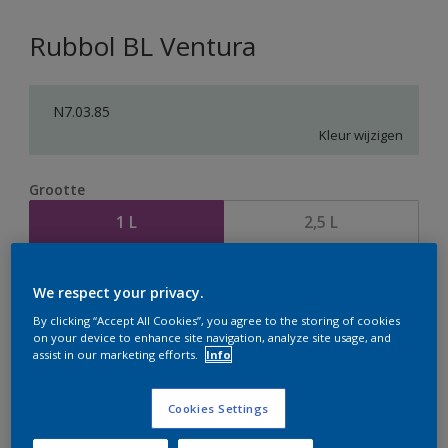
Rubbol BL Ventura
N7.03.85
Kleur wijzigen
Grootte
1 L
2,5 L
Aantal
Verfcalculator
We respect your privacy.
Bereken
By clicking “Accept All Cookies”, you agree to the storing of cookies
on your device to enhance site navigation, analyze site usage, and
assist in our marketing efforts.
Info
Op dit moment is het niet mogelijk dit product online
Cookies Settings
te bestellen. Houd de website in de gaten, we werken
er hard aan om de voorraad aan te vullen.