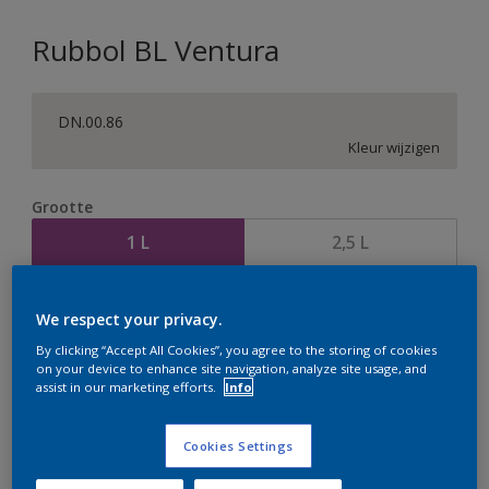
Rubbol BL Ventura
DN.00.86
Kleur wijzigen
Grootte
1 L
2,5 L
Aantal
Verfcalculator
We respect your privacy.
Bereken
By clicking “Accept All Cookies”, you agree to the storing of cookies
on your device to enhance site navigation, analyze site usage, and
assist in our marketing efforts.
Info
Op dit moment is het niet mogelijk dit product online
Cookies Settings
te bestellen. Houd de website in de gaten, we werken
er hard aan om de voorraad aan te vullen.