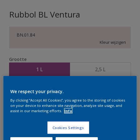
Rubbol BL Ventura
BN.01.84
Kleur wijzigen
Grootte
1 L
2,5 L
Aantal
Verfcalculator
We respect your privacy.
Bereken
By clicking “Accept All Cookies”, you agree to the storing of cookies
on your device to enhance site navigation, analyze site usage, and
assist in our marketing efforts.
Info
Op dit moment is het niet mogelijk dit product online
Cookies Settings
te bestellen. Houd de website in de gaten, we werken
er hard aan om de voorraad aan te vullen.