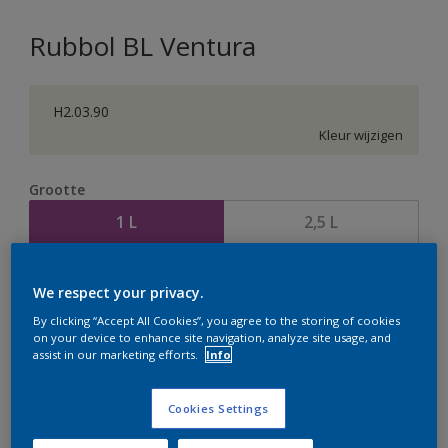
Rubbol BL Ventura
H2.03.90
Kleur wijzigen
Grootte
1 L
2,5 L
Aantal
Verfcalculator
We respect your privacy.
Bereken
By clicking “Accept All Cookies”, you agree to the storing of cookies
on your device to enhance site navigation, analyze site usage, and
assist in our marketing efforts.
Info
Op dit moment is het niet mogelijk dit product online
Cookies Settings
te bestellen. Houd de website in de gaten, we werken
er hard aan om de voorraad aan te vullen.