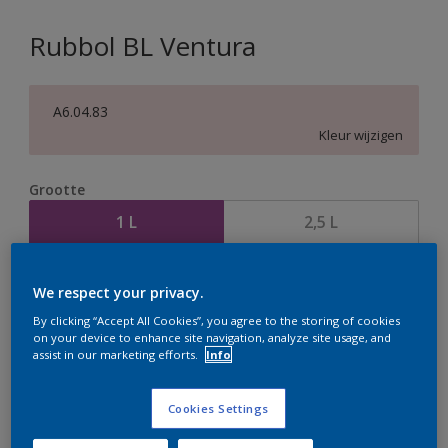
Rubbol BL Ventura
A6.04.83
Kleur wijzigen
Grootte
1 L
2,5 L
Aantal
Verfcalculator
We respect your privacy.
Bereken
By clicking “Accept All Cookies”, you agree to the storing of cookies
on your device to enhance site navigation, analyze site usage, and
assist in our marketing efforts.
Info
Op dit moment is het niet mogelijk dit product online
Cookies Settings
te bestellen. Houd de website in de gaten, we werken
er hard aan om de voorraad aan te vullen.