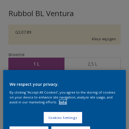
Rubbol BL Ventura
G2.07.89
Kleur wijzigen
Grootte
1 L
2,5 L
Aantal
Verfcalculator
We respect your privacy.
Bereken
By clicking “Accept All Cookies”, you agree to the storing of cookies
on your device to enhance site navigation, analyze site usage, and
assist in our marketing efforts.
Info
Op dit moment is het niet mogelijk dit product online
Cookies Settings
te bestellen. Houd de website in de gaten, we werken
er hard aan om de voorraad aan te vullen.