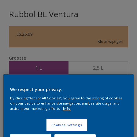
Rubbol BL Ventura
E6.25.69
Kleur wijzigen
Grootte
1 L
2,5 L
Aantal
Verfcalculator
We respect your privacy.
Bereken
By clicking “Accept All Cookies”, you agree to the storing of cookies
on your device to enhance site navigation, analyze site usage, and
assist in our marketing efforts.
Info
Op dit moment is het niet mogelijk dit product online
Cookies Settings
te bestellen. Houd de website in de gaten, we werken
er hard aan om de voorraad aan te vullen.