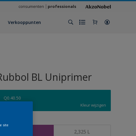
consumenten
professionals
Verkooppunten
Rubbol BL Uniprimer
Q0.40.50
Kleur wijzigen
rootte
e site
1 L
2,325 L