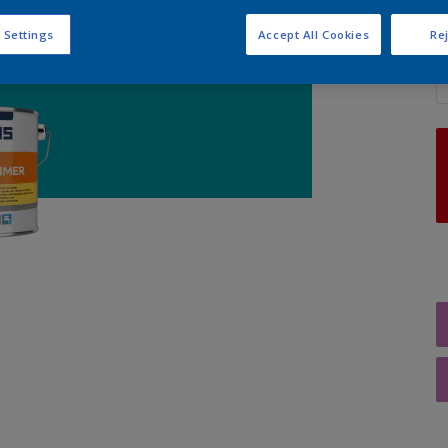
 Settings
Accept All Cookies
Rej
A