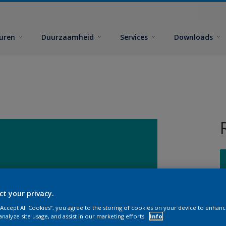
euren
Duurzaamheid
Services
Downloads
ct your privacy.
G
 “Accept All Cookies”, you agree to the storing of cookies on your device to enhanc
analyze site usage, and assist in our marketing efforts.
Info