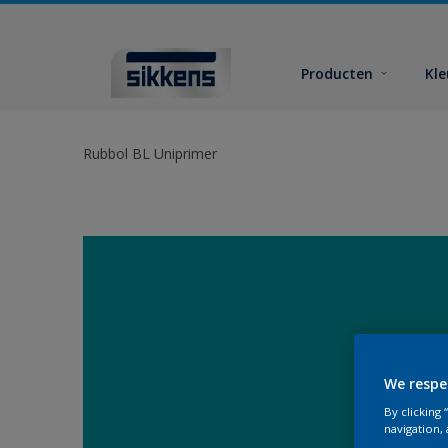
Producten
Kl
Rubbol BL Uniprimer
We respe
By clicking
navigation, 