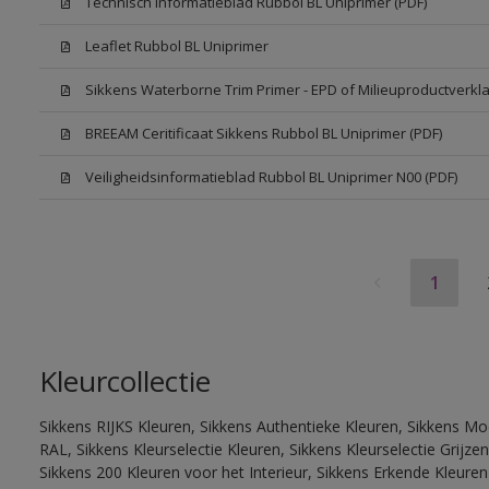
Technisch Informatieblad Rubbol BL Uniprimer (PDF)
Leaflet Rubbol BL Uniprimer
Sikkens Waterborne Trim Primer - EPD of Milieuproductverkla
BREEAM Ceritificaat Sikkens Rubbol BL Uniprimer (PDF)
Veiligheidsinformatieblad Rubbol BL Uniprimer N00 (PDF)
1
Kleurcollectie
Sikkens RIJKS Kleuren, Sikkens Authentieke Kleuren, Sikkens Mo
RAL, Sikkens Kleurselectie Kleuren, Sikkens Kleurselectie Grijze
Sikkens 200 Kleuren voor het Interieur, Sikkens Erkende Kleuren 