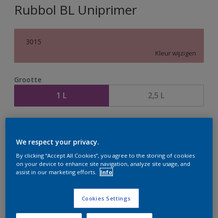
Rubbol BL Uniprimer
3015
Kleur wijzigen
Grootte
1 L
2,5 L
Aantal
Verfcalculator
Bereken
We respect your privacy.
By clicking “Accept All Cookies”, you agree to the storing of cookies
on your device to enhance site navigation, analyze site usage, and
assist in our marketing efforts.
Info
Op dit moment is het niet mogelijk dit product online
te bestellen. Houd de website in de gaten, we werken
er hard aan om de voorraad aan te vullen.
Cookies Settings