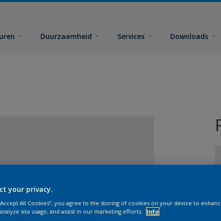
euren
Duurzaamheid
Services
Downloads
ct your privacy.
G
 “Accept All Cookies”, you agree to the storing of cookies on your device to enhanc
analyze site usage, and assist in our marketing efforts.
Info