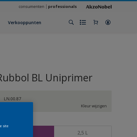
consumenten
professionals
Verkooppunten
Rubbol BL Uniprimer
LN.00.87
Kleur wijzigen
rootte
e site
1 L
2,5 L