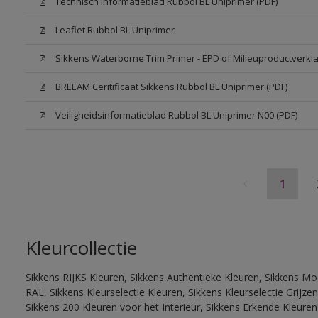
Technisch Informatieblad Rubbol BL Uniprimer (PDF)
Leaflet Rubbol BL Uniprimer
Sikkens Waterborne Trim Primer - EPD of Milieuproductverkla
BREEAM Ceritificaat Sikkens Rubbol BL Uniprimer (PDF)
Veiligheidsinformatieblad Rubbol BL Uniprimer N00 (PDF)
1
Kleurcollectie
Sikkens RIJKS Kleuren, Sikkens Authentieke Kleuren, Sikkens Mo
RAL, Sikkens Kleurselectie Kleuren, Sikkens Kleurselectie Grijze
Sikkens 200 Kleuren voor het Interieur, Sikkens Erkende Kleuren 