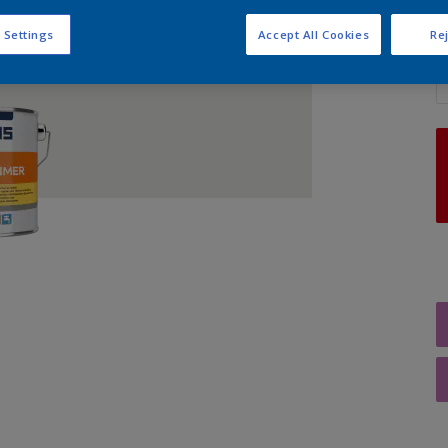
 Settings
Accept All Cookies
Rej
A