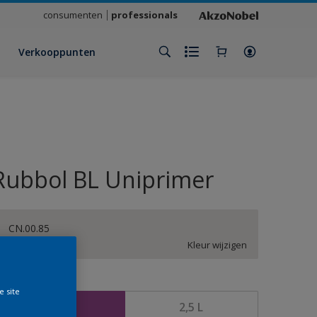
consumenten
professionals
Verkooppunten
Rubbol BL Uniprimer
CN.00.85
Kleur wijzigen
rootte
e site
1 L
2,5 L