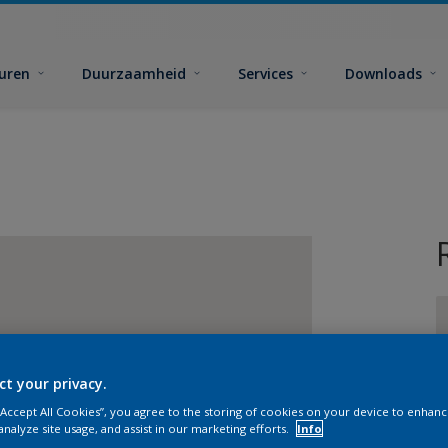
euren
Duurzaamheid
Services
Downloads
ct your privacy.
G
 “Accept All Cookies”, you agree to the storing of cookies on your device to enhanc
analyze site usage, and assist in our marketing efforts.
Info