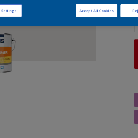
 Settings
Accept All Cookies
Rej
A