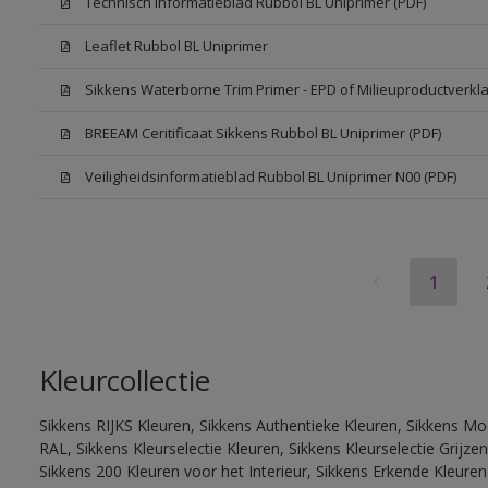
Technisch Informatieblad Rubbol BL Uniprimer (PDF)
Leaflet Rubbol BL Uniprimer
Sikkens Waterborne Trim Primer - EPD of Milieuproductverkla
BREEAM Ceritificaat Sikkens Rubbol BL Uniprimer (PDF)
Veiligheidsinformatieblad Rubbol BL Uniprimer N00 (PDF)
1
Kleurcollectie
Sikkens RIJKS Kleuren, Sikkens Authentieke Kleuren, Sikkens Mo
RAL, Sikkens Kleurselectie Kleuren, Sikkens Kleurselectie Grijze
Sikkens 200 Kleuren voor het Interieur, Sikkens Erkende Kleuren 