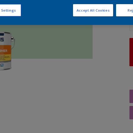
 Settings
Accept All Cookies
Rej
A