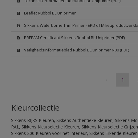
Technisch Informatieblad Rubbol BL Uniprimer (PDF)
Leaflet Rubbol BL Uniprimer
Sikkens Waterborne Trim Primer - EPD of Milieuproductverkla
BREEAM Ceritificaat Sikkens Rubbol BL Uniprimer (PDF)
Veiligheidsinformatieblad Rubbol BL Uniprimer N00 (PDF)
1
Kleurcollectie
Sikkens RIJKS Kleuren, Sikkens Authentieke Kleuren, Sikkens Mo
RAL, Sikkens Kleurselectie Kleuren, Sikkens Kleurselectie Grijze
Sikkens 200 Kleuren voor het Interieur, Sikkens Erkende Kleuren 