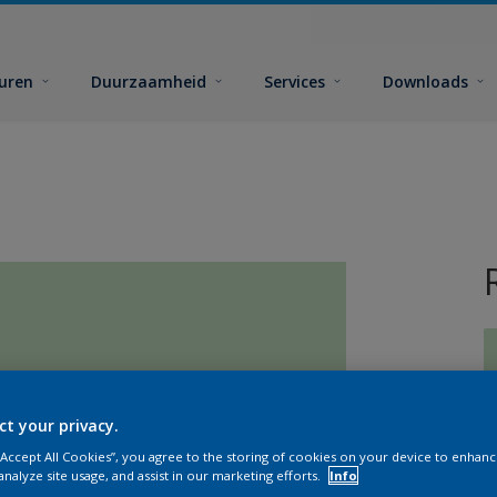
euren
Duurzaamheid
Services
Downloads
ct your privacy.
G
 “Accept All Cookies”, you agree to the storing of cookies on your device to enhanc
analyze site usage, and assist in our marketing efforts.
Info