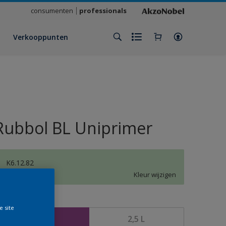
consumenten
professionals
Verkooppunten
Rubbol BL Uniprimer
K6.12.82
Kleur wijzigen
rootte
e site
1 L
2,5 L