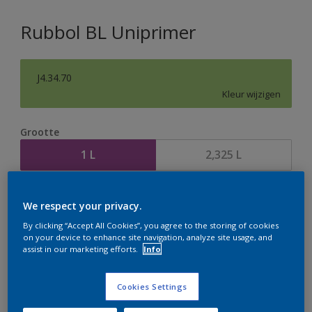
Rubbol BL Uniprimer
J4.34.70
Kleur wijzigen
Grootte
1 L
2,325 L
Aantal
Verfcalculator
We respect your privacy.
Bereken
By clicking “Accept All Cookies”, you agree to the storing of cookies
on your device to enhance site navigation, analyze site usage, and
assist in our marketing efforts.
Info
Op dit moment is het niet mogelijk dit product online
te bestellen. Houd de website in de gaten, we werken
Cookies Settings
er hard aan om de voorraad aan te vullen.