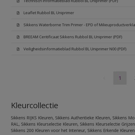
Technisch Informatieblad Rubbol BL Uniprimer (PDF)
Leaflet Rubbol BL Uniprimer
Sikkens Waterborne Trim Primer - EPD of Milieuproductverkla
BREEAM Ceritificaat Sikkens Rubbol BL Uniprimer (PDF)
Veiligheidsinformatieblad Rubbol BL Uniprimer N00 (PDF)
1
Kleurcollectie
Sikkens RIJKS Kleuren, Sikkens Authentieke Kleuren, Sikkens Mo
RAL, Sikkens Kleurselectie Kleuren, Sikkens Kleurselectie Grijze
Sikkens 200 Kleuren voor het Interieur, Sikkens Erkende Kleuren 