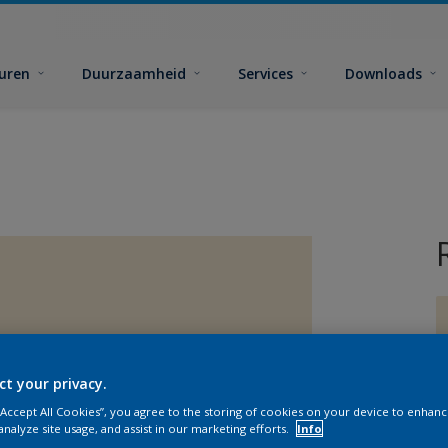
euren
Duurzaamheid
Services
Downloads
ct your privacy.
G
 “Accept All Cookies”, you agree to the storing of cookies on your device to enhanc
analyze site usage, and assist in our marketing efforts.
Info