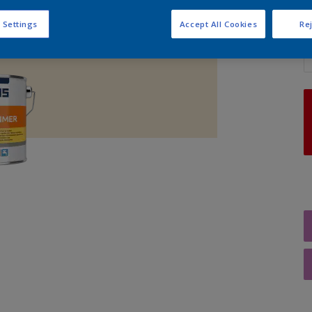
 Settings
Accept All Cookies
Rej
A