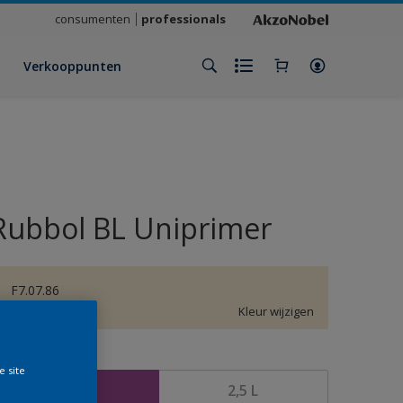
consumenten
professionals
Verkooppunten
Rubbol BL Uniprimer
F7.07.86
Kleur wijzigen
rootte
e site
1 L
2,5 L