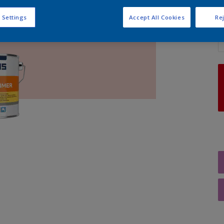
 Settings
Accept All Cookies
Rej
A