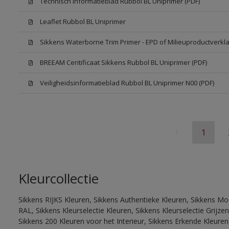
Technisch Informatieblad Rubbol BL Uniprimer (PDF)
Leaflet Rubbol BL Uniprimer
Sikkens Waterborne Trim Primer - EPD of Milieuproductverkla
BREEAM Ceritificaat Sikkens Rubbol BL Uniprimer (PDF)
Veiligheidsinformatieblad Rubbol BL Uniprimer N00 (PDF)
1
Kleurcollectie
Sikkens RIJKS Kleuren, Sikkens Authentieke Kleuren, Sikkens Mo
RAL, Sikkens Kleurselectie Kleuren, Sikkens Kleurselectie Grijze
Sikkens 200 Kleuren voor het Interieur, Sikkens Erkende Kleuren 