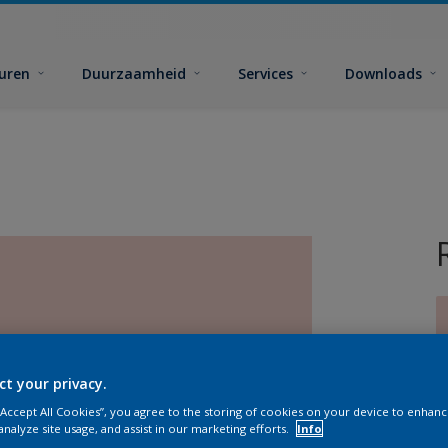
euren
Duurzaamheid
Services
Downloads
ct your privacy.
G
 “Accept All Cookies”, you agree to the storing of cookies on your device to enhanc
analyze site usage, and assist in our marketing efforts.
Info