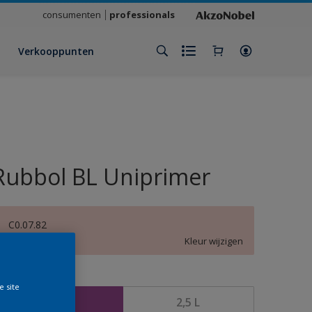
consumenten
professionals
Verkooppunten
Rubbol BL Uniprimer
C0.07.82
Kleur wijzigen
rootte
e site
1 L
2,5 L