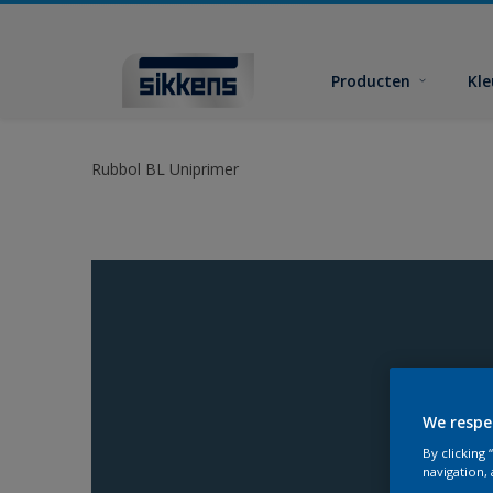
Producten
Kl
Rubbol BL Uniprimer
We respe
By clicking
navigation, 