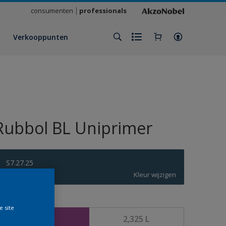
consumenten
professionals
Verkooppunten
Rubbol BL Uniprimer
S7.27.25
Kleur wijzigen
rootte
e site
1 L
2,325 L