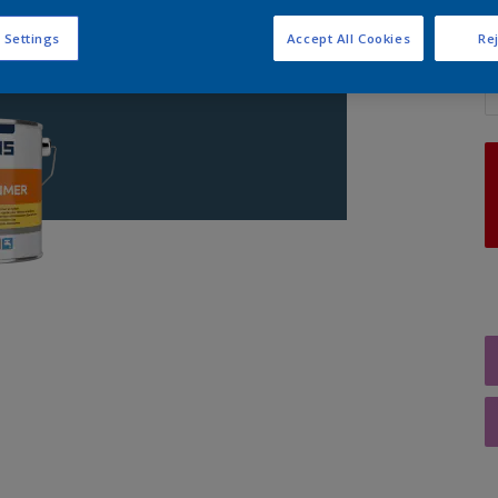
 Settings
Accept All Cookies
Rej
A