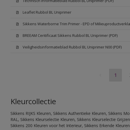
Technisch Informatieblad Rubbol BL Uniprimer (PDF)
Leaflet Rubbol BL Uniprimer
Sikkens Waterborne Trim Primer - EPD of Milieuproductverkla
BREEAM Ceritificaat Sikkens Rubbol BL Uniprimer (PDF)
Veiligheidsinformatieblad Rubbol BL Uniprimer N00 (PDF)
1
Kleurcollectie
Sikkens RIJKS Kleuren, Sikkens Authentieke Kleuren, Sikkens Mo
RAL, Sikkens Kleurselectie Kleuren, Sikkens Kleurselectie Grijze
Sikkens 200 Kleuren voor het Interieur, Sikkens Erkende Kleuren 