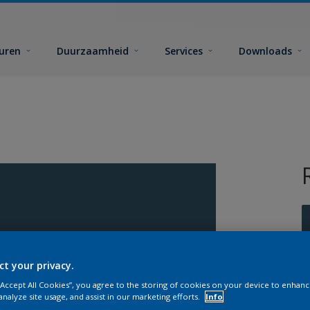
euren
Duurzaamheid
Services
Downloads
ct your privacy.
G
 “Accept All Cookies”, you agree to the storing of cookies on your device to enhanc
analyze site usage, and assist in our marketing efforts.
Info