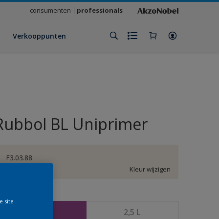
consumenten
professionals
Verkooppunten
Rubbol BL Uniprimer
F3.03.88
Kleur wijzigen
rootte
e site
1 L
2,5 L