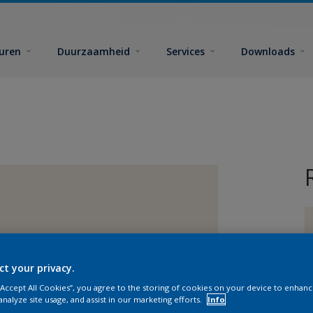
euren
Duurzaamheid
Services
Downloads
ct your privacy.
G
 “Accept All Cookies”, you agree to the storing of cookies on your device to enhanc
analyze site usage, and assist in our marketing efforts.
Info