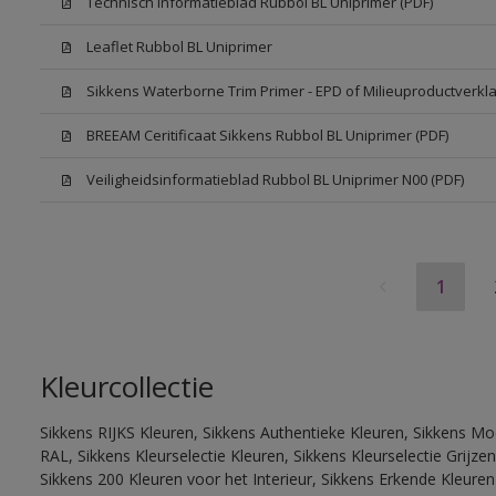
Technisch Informatieblad Rubbol BL Uniprimer (PDF)
Leaflet Rubbol BL Uniprimer
Sikkens Waterborne Trim Primer - EPD of Milieuproductverkla
BREEAM Ceritificaat Sikkens Rubbol BL Uniprimer (PDF)
Veiligheidsinformatieblad Rubbol BL Uniprimer N00 (PDF)
1
Kleurcollectie
Sikkens RIJKS Kleuren, Sikkens Authentieke Kleuren, Sikkens Mo
RAL, Sikkens Kleurselectie Kleuren, Sikkens Kleurselectie Grijze
Sikkens 200 Kleuren voor het Interieur, Sikkens Erkende Kleuren 