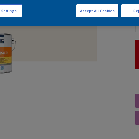
 Settings
Accept All Cookies
Rej
A