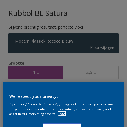
Rubbol BL Satura
Blijvend prachtig resultaat, perfecte vloei
Modern Klassiek Rococo Blauw
Kleur wijzigen
Grootte
1 L
2,5 L
Aantal
Verfcalculator
We respect your privacy.
Bereken
By clicking “Accept All Cookies”, you agree to the storing of cookies
on your device to enhance site navigation, analyze site usage, and
assist in our marketing efforts.
Info
Op dit moment is het niet mogelijk dit product online
te bestellen. Houd de website in de gaten, we werken