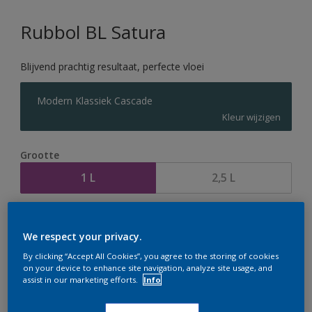
Rubbol BL Satura
Blijvend prachtig resultaat, perfecte vloei
Modern Klassiek Cascade
Kleur wijzigen
Grootte
1 L
2,5 L
Aantal
Verfcalculator
We respect your privacy.
Bereken
By clicking “Accept All Cookies”, you agree to the storing of cookies
on your device to enhance site navigation, analyze site usage, and
assist in our marketing efforts.
Info
Op dit moment is het niet mogelijk dit product online
te bestellen. Houd de website in de gaten, we werken