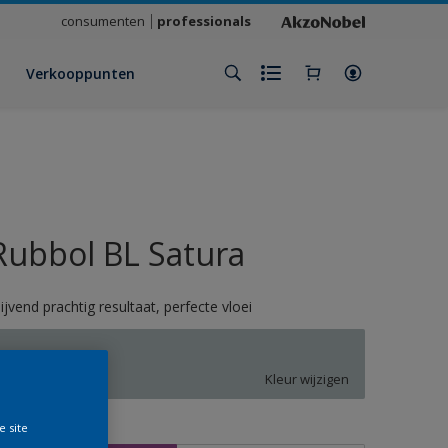
consumenten
professionals
Verkooppunten
Rubbol BL Satura
lijvend prachtig resultaat, perfecte vloei
Q5.04.72
Kleur wijzigen
e site
rootte