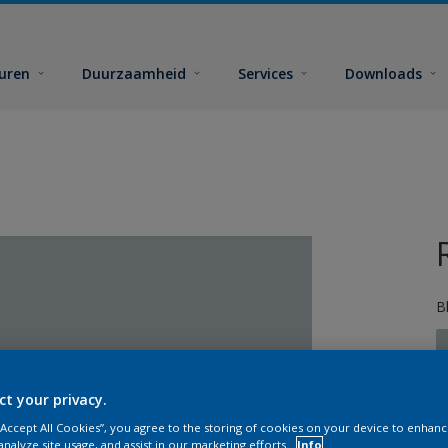
euren
Duurzaamheid
Services
Downloads
B
ct your privacy.
 “Accept All Cookies”, you agree to the storing of cookies on your device to enhanc
G
analyze site usage, and assist in our marketing efforts.
Info