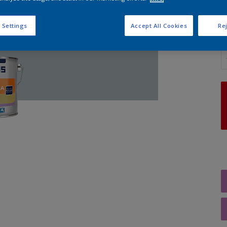
 Settings
Accept All Cookies
Rej
A