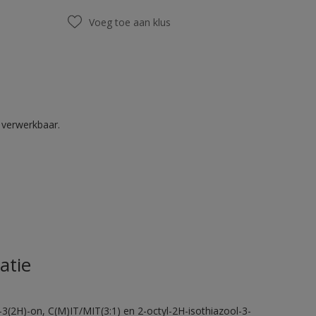
Voeg toe aan klus
k verwerkbaar.
atie
-3(2H)-on, C(M)IT/MIT(3:1) en 2-octyl-2H-isothiazool-3-