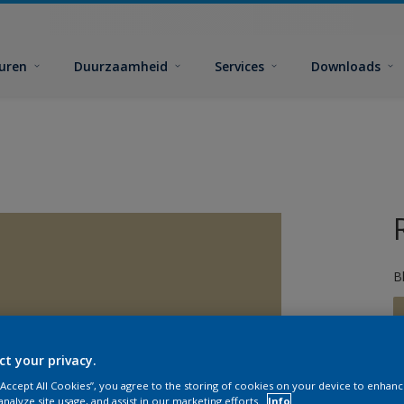
euren
Duurzaamheid
Services
Downloads
B
ct your privacy.
 “Accept All Cookies”, you agree to the storing of cookies on your device to enhanc
G
analyze site usage, and assist in our marketing efforts.
Info