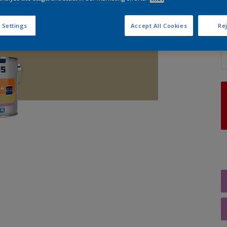
 Settings
Accept All Cookies
Rej
A