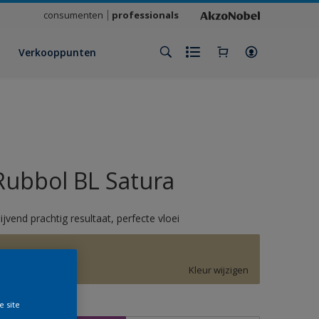
consumenten
professionals
Verkooppunten
Rubbol BL Satura
lijvend prachtig resultaat, perfecte vloei
Wild Wonder
Kleur wijzigen
e site
rootte