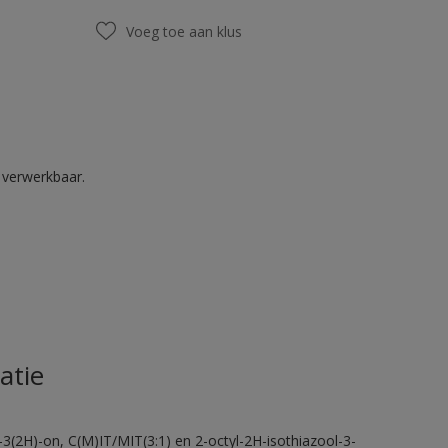
Voeg toe aan klus
k verwerkbaar.
atie
-3(2H)-on, C(M)IT/MIT(3:1) en 2-octyl-2H-isothiazool-3-