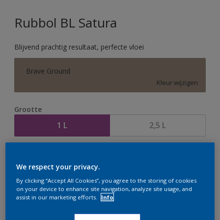
Rubbol BL Satura
Blijvend prachtig resultaat, perfecte vloei
Brave Ground
Kleur wijzigen
Grootte
1 L
2,5 L
Aantal
Verfcalculator
We respect your privacy.
Bereken
By clicking “Accept All Cookies”, you agree to the storing of cookies
on your device to enhance site navigation, analyze site usage, and
assist in our marketing efforts.
Info
Op dit moment is het niet mogelijk dit product online
te bestellen. Houd de website in de gaten, we werken