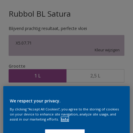
Rubbol BL Satura
Blijvend prachtig resultaat, perfecte vloei
X5.07.71
Kleur wijzigen
Grootte
1 L
2,5 L
Aantal
Verfcalculator
We respect your privacy.
Bereken
By clicking “Accept All Cookies”, you agree to the storing of cookies
on your device to enhance site navigation, analyze site usage, and
assist in our marketing efforts.
Info
Op dit moment is het niet mogelijk dit product online
te bestellen. Houd de website in de gaten, we werken