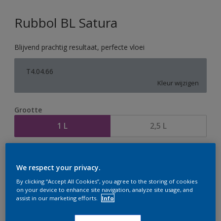
Rubbol BL Satura
Blijvend prachtig resultaat, perfecte vloei
T4.04.66
Kleur wijzigen
Grootte
1 L
2,5 L
Aantal
Verfcalculator
We respect your privacy.
Bereken
By clicking “Accept All Cookies”, you agree to the storing of cookies
on your device to enhance site navigation, analyze site usage, and
assist in our marketing efforts.
Info
Op dit moment is het niet mogelijk dit product online
te bestellen. Houd de website in de gaten, we werken