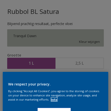
Rubbol BL Satura
Blijvend prachtig resultaat, perfecte vloei
Tranquil Dawn
Kleur wijzigen
Grootte
1 L
2,5 L
Aantal
Verfcalculator
We respect your privacy.
Bereken
By clicking “Accept All Cookies”, you agree to the storing of cookies
on your device to enhance site navigation, analyze site usage, and
assist in our marketing efforts.
Info
Op dit moment is het niet mogelijk dit product online
te bestellen. Houd de website in de gaten, we werken