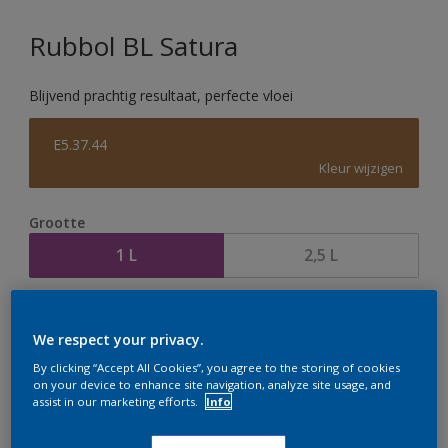
Rubbol BL Satura
Blijvend prachtig resultaat, perfecte vloei
E5.37.44
Kleur wijzigen
Grootte
1 L
2,5 L
Aantal
Verfcalculator
We respect your privacy.
Bereken
By clicking “Accept All Cookies”, you agree to the storing of cookies
on your device to enhance site navigation, analyze site usage, and
assist in our marketing efforts.
Info
Op dit moment is het niet mogelijk dit product online
te bestellen. Houd de website in de gaten, we werken