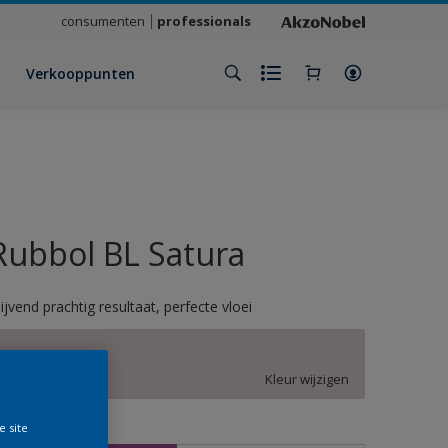
consumenten
professionals
Verkooppunten
Rubbol BL Satura
lijvend prachtig resultaat, perfecte vloei
AN.02.77
Kleur wijzigen
e site
rootte