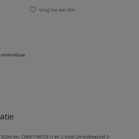
Voeg toe aan klus
k verwerkbaar.
atie
-3(2H)-on, C(M)IT/MIT(3:1) en 2-octyl-2H-isothiazool-3-