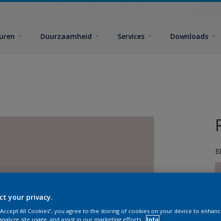
euren
Duurzaamheid
Services
Downloads
B
ct your privacy.
 “Accept All Cookies”, you agree to the storing of cookies on your device to enhanc
G
analyze site usage, and assist in our marketing efforts.
Info