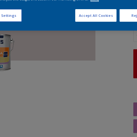
 Settings
Accept All Cookies
Rej
A