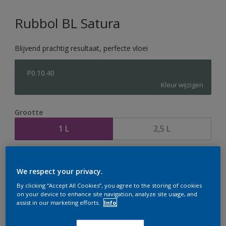
Rubbol BL Satura
Blijvend prachtig resultaat, perfecte vloei
P0.10.40
Kleur wijzigen
Grootte
1 L
2,5 L
Aantal
Verfcalculator
We respect your privacy.
Bereken
By clicking “Accept All Cookies”, you agree to the storing of cookies
on your device to enhance site navigation, analyze site usage, and
assist in our marketing efforts.
Info
Op dit moment is het niet mogelijk dit product online
te bestellen. Houd de website in de gaten, we werken