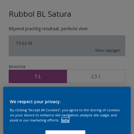
Rubbol BL Satura
Blijvend prachtig resultaat, perfecte vloei
T5.03.76
Kleur wijzigen
Grootte
1 L
2,5 L
Aantal
Verfcalculator
We respect your privacy.
Bereken
By clicking “Accept All Cookies”, you agree to the storing of cookies
on your device to enhance site navigation, analyze site usage, and
assist in our marketing efforts.
Info
Op dit moment is het niet mogelijk dit product online
te bestellen. Houd de website in de gaten, we werken