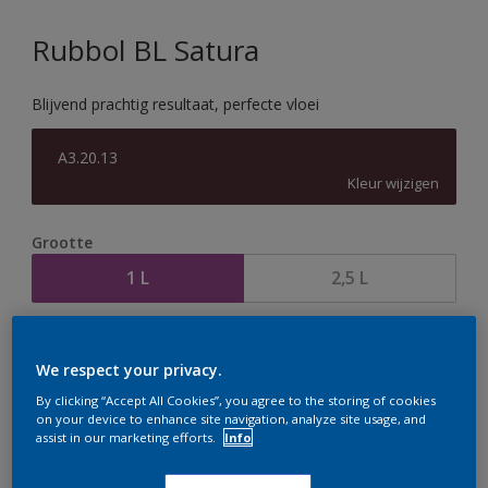
Rubbol BL Satura
Blijvend prachtig resultaat, perfecte vloei
A3.20.13
Kleur wijzigen
Grootte
1 L
2,5 L
Aantal
Verfcalculator
We respect your privacy.
Bereken
By clicking “Accept All Cookies”, you agree to the storing of cookies
on your device to enhance site navigation, analyze site usage, and
assist in our marketing efforts.
Info
Op dit moment is het niet mogelijk dit product online
te bestellen. Houd de website in de gaten, we werken