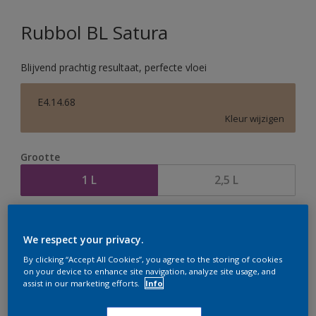
Rubbol BL Satura
Blijvend prachtig resultaat, perfecte vloei
E4.14.68
Kleur wijzigen
Grootte
1 L
2,5 L
Aantal
Verfcalculator
We respect your privacy.
Bereken
By clicking “Accept All Cookies”, you agree to the storing of cookies
on your device to enhance site navigation, analyze site usage, and
assist in our marketing efforts.
Info
Op dit moment is het niet mogelijk dit product online
te bestellen. Houd de website in de gaten, we werken