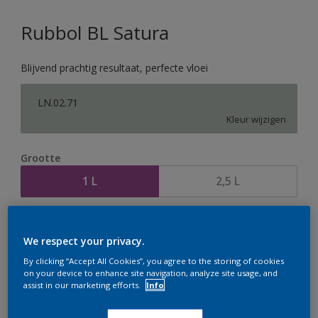
Rubbol BL Satura
Blijvend prachtig resultaat, perfecte vloei
LN.02.71
Kleur wijzigen
Grootte
1 L
2,5 L
Aantal
Verfcalculator
We respect your privacy.
Bereken
By clicking “Accept All Cookies”, you agree to the storing of cookies
on your device to enhance site navigation, analyze site usage, and
assist in our marketing efforts.
Info
Op dit moment is het niet mogelijk dit product online
te bestellen. Houd de website in de gaten, we werken