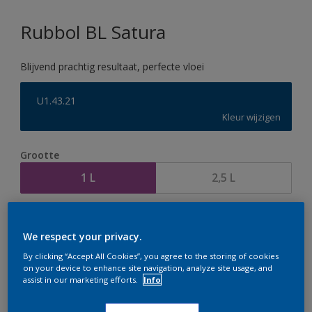
Rubbol BL Satura
Blijvend prachtig resultaat, perfecte vloei
U1.43.21
Kleur wijzigen
Grootte
1 L
2,5 L
Aantal
Verfcalculator
We respect your privacy.
Bereken
By clicking “Accept All Cookies”, you agree to the storing of cookies
on your device to enhance site navigation, analyze site usage, and
assist in our marketing efforts.
Info
Op dit moment is het niet mogelijk dit product online
te bestellen. Houd de website in de gaten, we werken