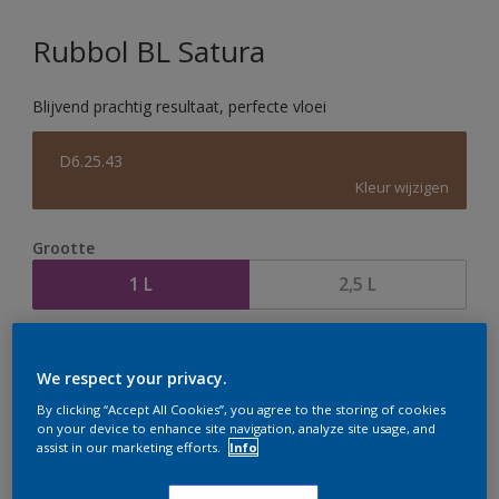
Rubbol BL Satura
Blijvend prachtig resultaat, perfecte vloei
D6.25.43
Kleur wijzigen
Grootte
1 L
2,5 L
Aantal
Verfcalculator
We respect your privacy.
Bereken
By clicking “Accept All Cookies”, you agree to the storing of cookies
on your device to enhance site navigation, analyze site usage, and
assist in our marketing efforts.
Info
Op dit moment is het niet mogelijk dit product online
te bestellen. Houd de website in de gaten, we werken