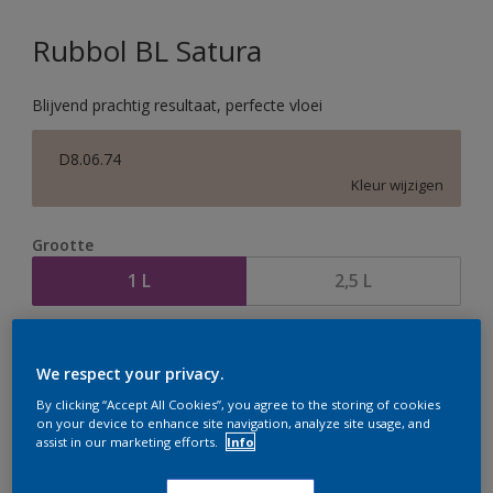
Rubbol BL Satura
Blijvend prachtig resultaat, perfecte vloei
D8.06.74
Kleur wijzigen
Grootte
1 L
2,5 L
Aantal
Verfcalculator
We respect your privacy.
Bereken
By clicking “Accept All Cookies”, you agree to the storing of cookies
on your device to enhance site navigation, analyze site usage, and
assist in our marketing efforts.
Info
Op dit moment is het niet mogelijk dit product online
te bestellen. Houd de website in de gaten, we werken