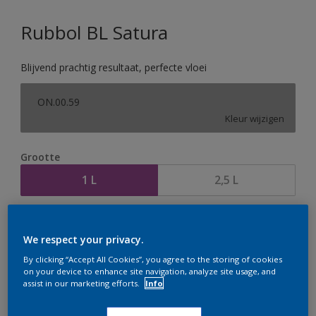
Rubbol BL Satura
Blijvend prachtig resultaat, perfecte vloei
ON.00.59
Kleur wijzigen
Grootte
1 L
2,5 L
Aantal
Verfcalculator
We respect your privacy.
Bereken
By clicking “Accept All Cookies”, you agree to the storing of cookies
on your device to enhance site navigation, analyze site usage, and
assist in our marketing efforts.
Info
Op dit moment is het niet mogelijk dit product online
te bestellen. Houd de website in de gaten, we werken