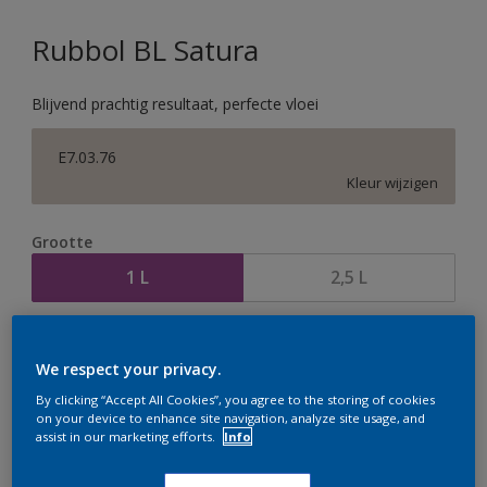
Rubbol BL Satura
Blijvend prachtig resultaat, perfecte vloei
E7.03.76
Kleur wijzigen
Grootte
1 L
2,5 L
Aantal
Verfcalculator
We respect your privacy.
Bereken
By clicking “Accept All Cookies”, you agree to the storing of cookies
on your device to enhance site navigation, analyze site usage, and
assist in our marketing efforts.
Info
Op dit moment is het niet mogelijk dit product online
te bestellen. Houd de website in de gaten, we werken