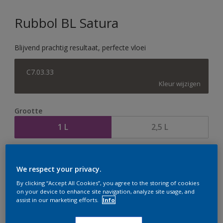
Rubbol BL Satura
Blijvend prachtig resultaat, perfecte vloei
C7.03.33
Kleur wijzigen
Grootte
1 L
2,5 L
Aantal
Verfcalculator
We respect your privacy.
Bereken
By clicking “Accept All Cookies”, you agree to the storing of cookies
on your device to enhance site navigation, analyze site usage, and
assist in our marketing efforts.
Info
Op dit moment is het niet mogelijk dit product online
te bestellen. Houd de website in de gaten, we werken