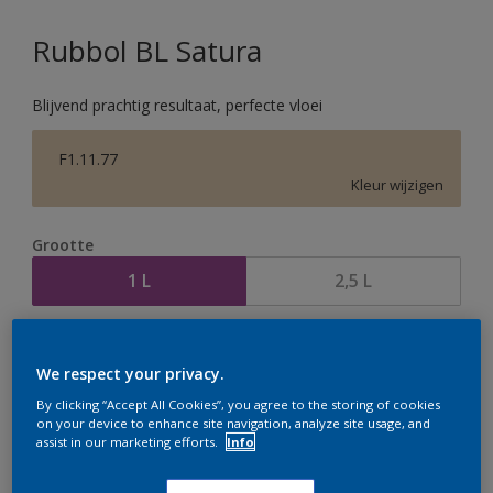
Rubbol BL Satura
Blijvend prachtig resultaat, perfecte vloei
F1.11.77
Kleur wijzigen
Grootte
1 L
2,5 L
Aantal
Verfcalculator
We respect your privacy.
Bereken
By clicking “Accept All Cookies”, you agree to the storing of cookies
on your device to enhance site navigation, analyze site usage, and
assist in our marketing efforts.
Info
Op dit moment is het niet mogelijk dit product online
te bestellen. Houd de website in de gaten, we werken