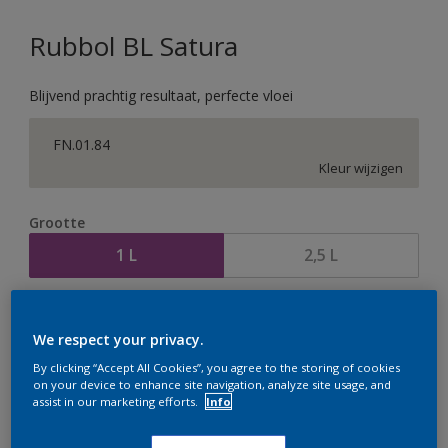
Rubbol BL Satura
Blijvend prachtig resultaat, perfecte vloei
FN.01.84
Kleur wijzigen
Grootte
1 L
2,5 L
Aantal
Verfcalculator
We respect your privacy.
Bereken
By clicking “Accept All Cookies”, you agree to the storing of cookies
on your device to enhance site navigation, analyze site usage, and
assist in our marketing efforts.
Info
Op dit moment is het niet mogelijk dit product online
te bestellen. Houd de website in de gaten, we werken