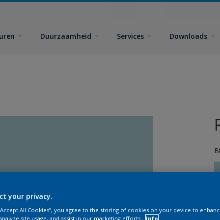
euren
Duurzaamheid
Services
Downloads
B
ct your privacy.
 “Accept All Cookies”, you agree to the storing of cookies on your device to enhanc
G
analyze site usage, and assist in our marketing efforts.
Info