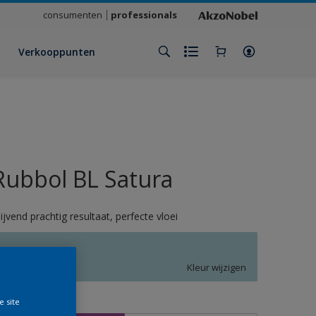
consumenten
professionals
Verkooppunten
Rubbol BL Satura
lijvend prachtig resultaat, perfecte vloei
Q9.12.76
Kleur wijzigen
e site
rootte