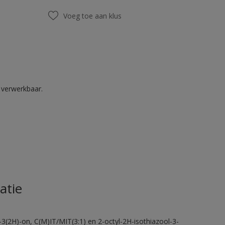
Voeg toe aan klus
k verwerkbaar.
atie
-3(2H)-on, C(M)IT/MIT(3:1) en 2-octyl-2H-isothiazool-3-