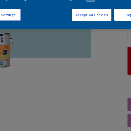
 Settings
Accept All Cookies
Rej
A