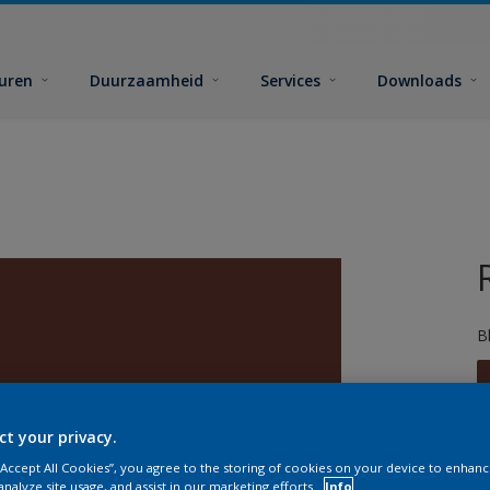
euren
Duurzaamheid
Services
Downloads
B
ct your privacy.
 “Accept All Cookies”, you agree to the storing of cookies on your device to enhanc
G
analyze site usage, and assist in our marketing efforts.
Info