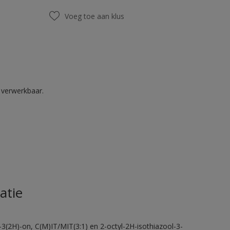
Voeg toe aan klus
k verwerkbaar.
atie
-3(2H)-on, C(M)IT/MIT(3:1) en 2-octyl-2H-isothiazool-3-