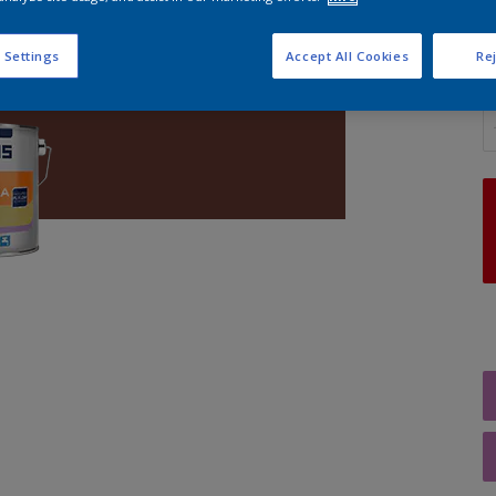
 Settings
Accept All Cookies
Rej
A