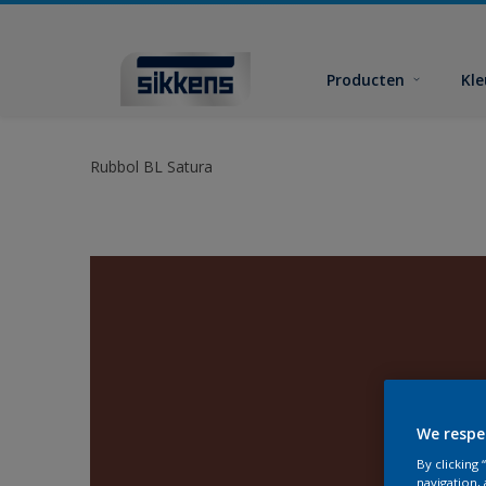
Producten
Kl
Rubbol BL Satura
We respe
By clicking
navigation, 