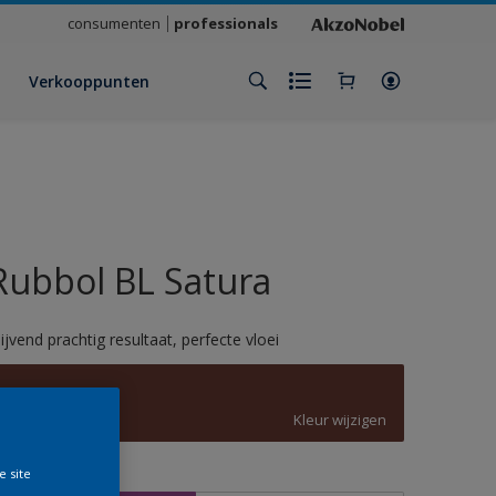
consumenten
professionals
Verkooppunten
Rubbol BL Satura
lijvend prachtig resultaat, perfecte vloei
8012
Kleur wijzigen
e site
rootte